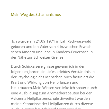
Mein Weg des Schamanismus
Ich wurde am 21.09.1971 in Lahr/Schwarzwald
geboren und bin Vater von 4 inzwi­schen Erwach­
senen Kindern und lebe in Kandern-Feuer­bach in
der Nähe zur Schweizer Grenze
Durch Schick­als­er­eig­nisse gewann ich in den
folgenden Jahren ein tiefes erlebtes Verständnis in
der Psycho­logie des Menschen.Mich faszi­niert die
Kraft und Wirkung von Heilpflanzen und
Heilkräutern.Mein Wissen vertiefte ich später durch
eine Ausbil­dung zum Aroma­the­ra­peuten bei der
Avicenna Heilpflan­zen­schule .Erwei­tert wurden
meine Kennt­nisse der Heilpflanzen durch diverse
Ausbil­dungen bei Adelheid Lingg eine der