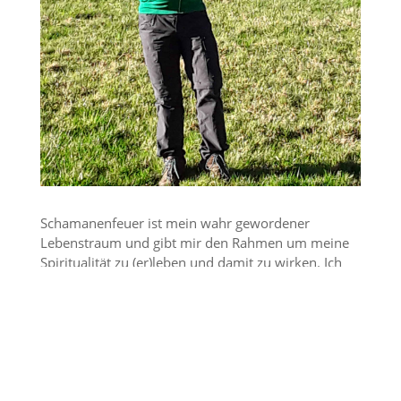
Schama­nen­feuer ist mein wahr gewor­dener
Lebens­traum und gibt mir den Rahmen um meine
Spiri­tua­lität zu (er)leben und damit zu wirken. Ich
folge dem Ruf der Spirits, mein Wissen und mein
Können auch umzusetzen und in meine Berufung
zu gehen. Dies verwirk­liche ich Schritt für Schritt.
Es war mir von Anfang an ein Anliegen, neben der
Beglei­tung von Menschen in ihren seeli­schen
Prozessen auch etwas von meinem Wissen und