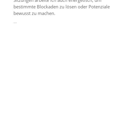
Sitzungen arbeite ich auch energe­tisch, um
bestimmte Blockaden zu lösen oder Poten­ziale
bewusst zu machen.
Kosten:
1 Stunde = 90 € in der Schweiz 120,-
CHF
jede weitere 30 Minuten = 30 € 50
CHF
Bei Fragen rufe mich gerne an. Ich bin zu errei­chen
unter:
Tel:+
49 (0)7626-9770472
120,00
–
170,00
CHF
CHF
Optionen:
Berufungs-
In den Warenkorb
Coaching