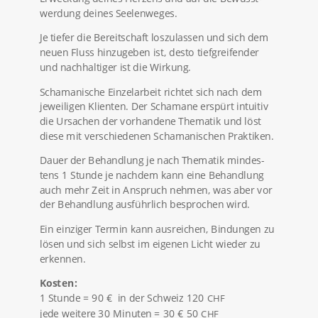
wer­dung deines Seelenweges.
Je tiefer die Bereit­schaft loszu­lassen und sich dem
neuen Fluss hinzu­geben ist, desto tiefgrei­fender
und nachhal­tiger ist die Wirkung.
Schaman­ische Einzel­ar­beit richtet sich nach dem
jewei­ligen Klienten. Der Schamane erspürt intuitiv
die Ursachen der vorhan­dene Thematik und löst
diese mit verschie­denen Schama­ni­schen Praktiken.
Dauer der Behand­lung je nach Thematik mindes­
tens 1 Stunde je nachdem kann eine Behand­lung
auch mehr Zeit in Anspruch nehmen, was aber vor
der Behand­lung ausführ­lich bespro­chen wird.
Ein einziger Termin kann ausrei­chen, Bindungen zu
lösen und sich selbst im eigenen Licht wieder zu
erkennen.
Kosten:
1 Stunde = 90 € in der Schweiz 120
CHF
jede weitere 30 Minuten = 30 € 50
CHF