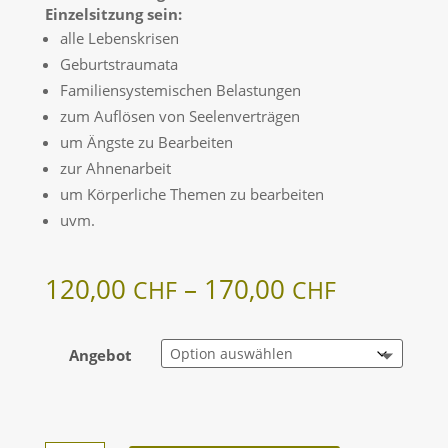
Einzelsitzung sein:
alle Lebens­krisen
Geburts­trau­mata
Famili­en­sys­te­mi­schen Belastungen
zum Auflösen von Seelenverträgen
um Ängste zu Bearbeiten
zur Ahnen­ar­beit
um Körper­liche Themen zu bearbeiten
uvm.
120,00
–
170,00
CHF
CHF
Angebot