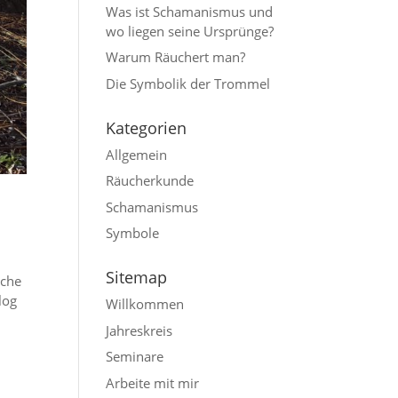
Was ist Schama­nismus und
wo liegen seine Ursprünge?
Warum Räuchert man?
Die Symbolik der Trommel
Katego­rien
Allgemein
Räucherkunde
Schamanismus
Symbole
Sitemap
iche
log
Willkommen
Jahres­kreis
Seminare
Arbeite mit mir