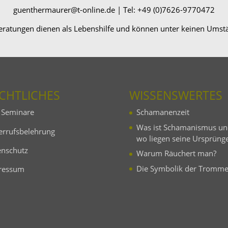
guenthermaurer@t-online.de | Tel: +49 (0)7626-9770472
eratungen dienen als Lebenshilfe und können unter keinen Umstä
CHT­LI­CHES
WISSENS­WERTES
Seminare
Schama­nenzeit
Was ist Schama­nismus u
r­rufs­be­leh­rung
wo liegen seine Ursprüng
n­schutz
Warum Räuchert man?
Die Symbolik der Tromme
ressum