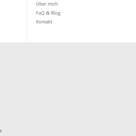
Über mich
FaQ
Blog
&
Kontakt
h