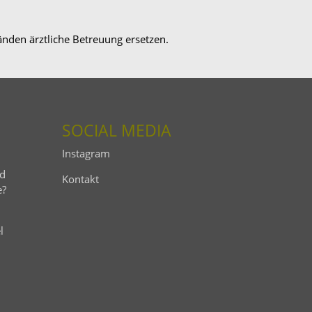
nden ärztliche Betreuung ersetzen.
SOCIAL MEDIA
Insta­gram
nd
Kontakt
e?
l