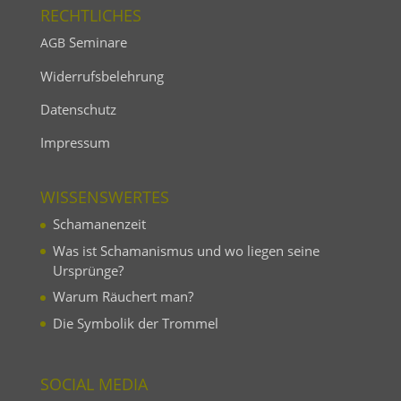
RECHT­LI­CHES
Seminare
AGB
Wider­rufs­be­leh­rung
Daten­schutz
Impressum
WISSENS­WERTES
Schama­nenzeit
Was ist Schama­nismus und wo liegen seine
Ursprünge?
Warum Räuchert man?
Die Symbolik der Trommel
SOCIAL MEDIA