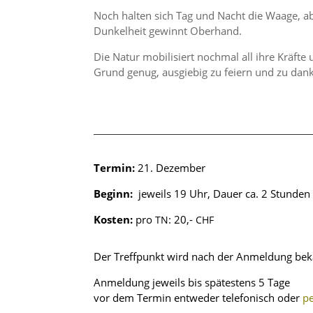
Noch halten sich Tag und Nacht die Waage, ab
Dunkel­heit gewinnt Oberhand.
Die Natur mobili­siert nochmal all ihre Kräft
Grund genug, ausgiebig zu feiern und zu dan
Termin:
21. Dezember
Beginn:
jeweils 19 Uhr, Dauer ca. 2 Stunden
Kosten:
pro
: 20,-
TN
CHF
Der Treff­punkt wird nach der Anmel­dung be
Anmel­dung jeweils bis spätes­tens 5 Tage
vor dem Termin entweder telefo­nisch oder
pe