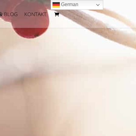
German
BLOG
KONTAKT
&