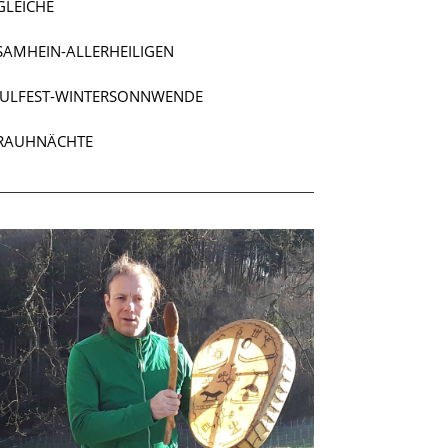
GLEICHE
SAMHEIN-ALLER­HEI­LIGEN
JULFEST-WINTER­SONN­WENDE
RAUHNÄCHTE