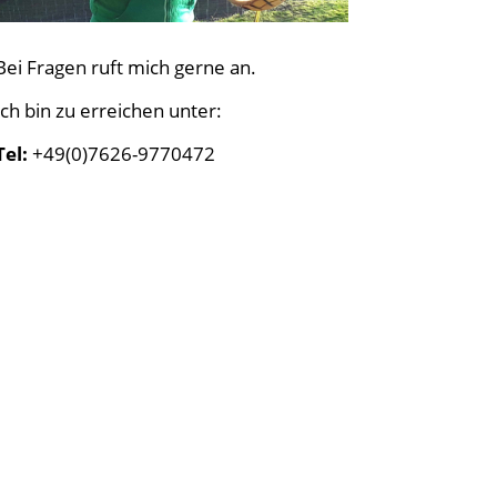
Bei Fragen ruft mich gerne an.
Ich bin zu errei­chen unter:
Tel:
+49(0)7626-9770472
Schreib mich
hier
per Email an »