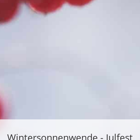
Winter­son­nen­wende - Julfest