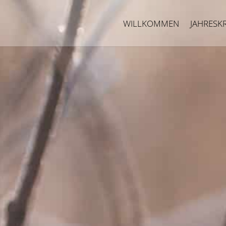
WILLKOMMEN
JAHRES­K