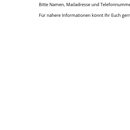
Bitte Namen, Mailadresse und Telefon­numme
Für nähere Infor­ma­tionen könnt Ihr Euch ger